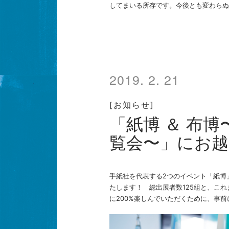
してまいる所存です。今後とも変わらぬ
2019. 2. 21
[お知らせ]
「紙博 ＆ 布
覧会〜」にお
手紙社を代表する2つのイベント「紙博
たします！ 総出展者数125組と、これ
に200%楽しんでいただくために、事