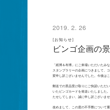
2019. 2. 26
[お知らせ]
ビンゴ企画の
「紙博＆布博」にご来場いただいたみな
スタンプラリーの企画につきまして、コ
変申し訳ございませんでした。今後はこ
郵送での景品受け取りにご快諾いただい
いたビンゴカードを発送いたしました。
たせしてしまい、誠に申し訳ございませ
改めまして、この度の不手際について重