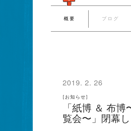
SKIP
概要
ブログ
TO
CONTENT
2019. 2. 26
[お知らせ]
「紙博 ＆ 布
覧会〜」閉幕し