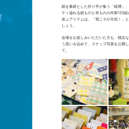
紙を素材とした作り手が集う「紙博」、
ティ溢れる紙ものと布ものの作家125
並ぶアイテムは、「我こそが主役！」と
しょう。
会場をお楽しみいただいた方も、残念な
う思いを込めて、スナップ写真を公開し
て。