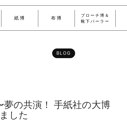
ブローチ博＆
紙博
布博
靴下パーラー
BLOG
博〜夢の共演！ 手紙社の大博
ました