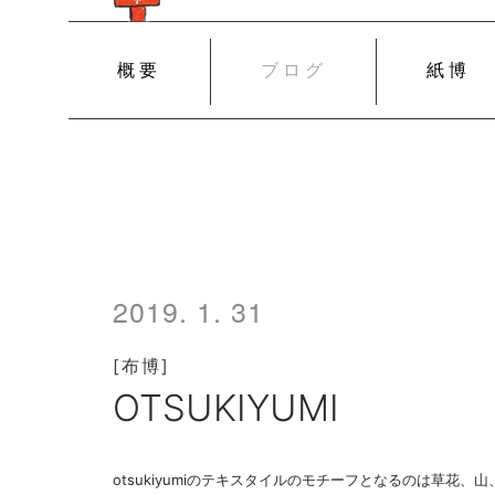
SKIP
概要
ブログ
紙博
TO
CONTENT
2019. 1. 31
[布博]
OTSUKIYUMI
otsukiyumiのテキスタイルのモチーフとなるのは草花