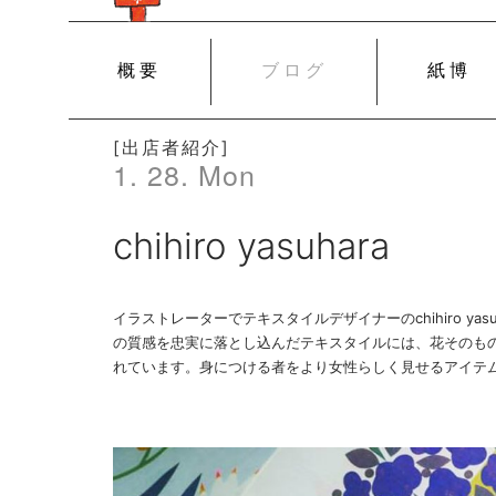
SKIP
概要
ブログ
紙博
TO
CONTENT
[出店者紹介]
1. 28. Mon
chihiro yasuhara
イラストレーターでテキスタイルデザイナーのchihiro ya
の質感を忠実に落とし込んだテキスタイルには、花そのもの
れています。身につける者をより女性らしく見せるアイテ