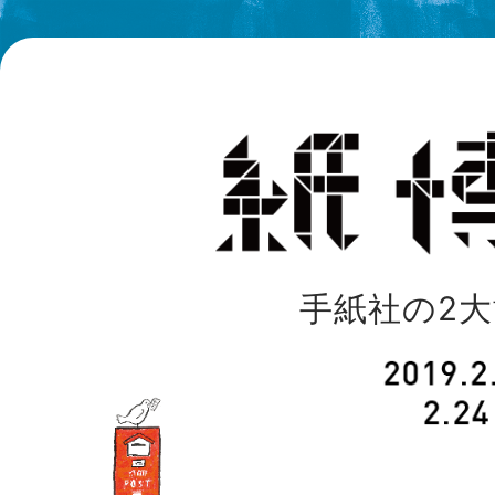
手紙社の2