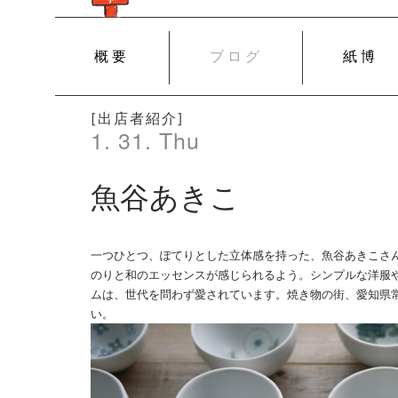
SKIP
概要
ブログ
紙博
TO
CONTENT
[出店者紹介]
1. 31. Thu
魚谷あきこ
一つひとつ、ぽてりとした立体感を持った、魚谷あきこさ
のりと和のエッセンスが感じられるよう。シンプルな洋服
ムは、世代を問わず愛されています。焼き物の街、愛知県
い。