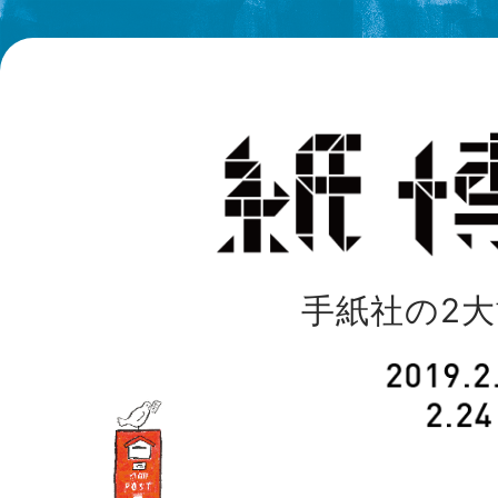
手紙社の2