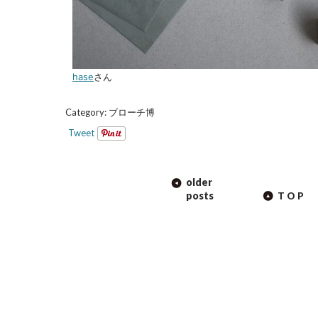
hase
さん
Category:
ブローチ博
Tweet
POST
older
NAVIGATION
posts
TOP