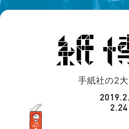
手紙社の2