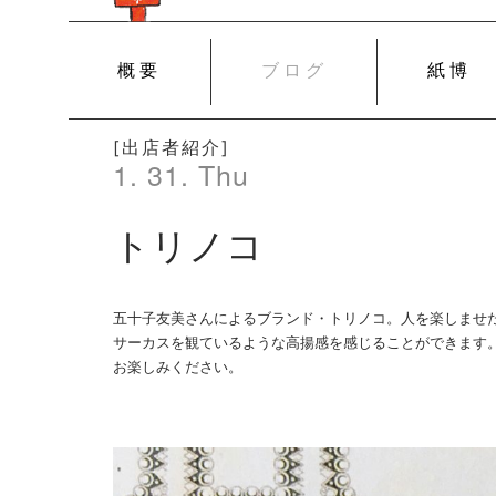
SKIP
概要
ブログ
紙博
TO
CONTENT
[出店者紹介]
1. 31. Thu
トリノコ
五十子友美さんによるブランド・トリノコ。人を楽しませ
サーカスを観ているような高揚感を感じることができます
お楽しみください。