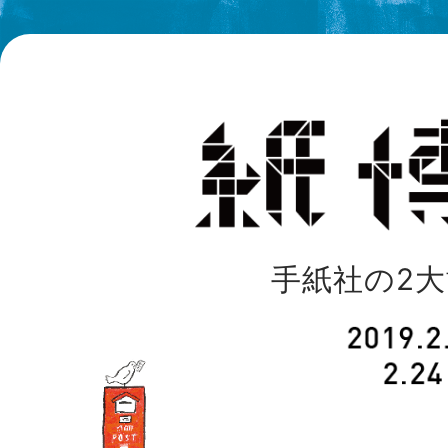
手紙社の2