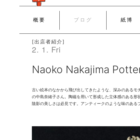
SKIP
概要
ブログ
紙博
TO
CONTENT
[出店者紹介]
2. 1. Fri
Naoko Nakajima Potte
古い絵本のなかから飛び出してきたような、深みのあるモチーフの数々
の中島奈緒子さん。陶磁を用いて形成した立体感のある形
陰影の美しさは必見です。アンティークのような味のある