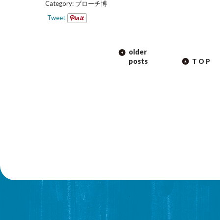
Category:
ブローチ博
Tweet
POST
older
NAVIGATION
posts
TOP