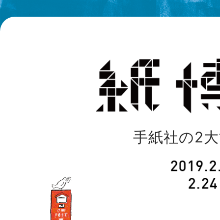
手紙社の2