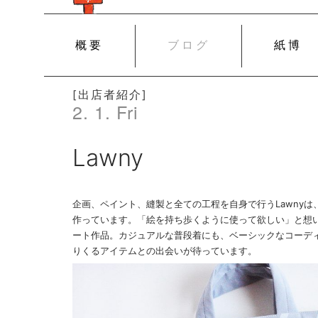
SKIP
概要
ブログ
紙博
TO
CONTENT
[出店者紹介]
2. 1. Fri
Lawny
企画、ペイント、縫製と全ての工程を自身で行うLawny
作っています。「絵を持ち歩くように使って欲しい」と想
ート作品。カジュアルな普段着にも、ベーシックなコーデ
りくるアイテムとの出会いが待っています。