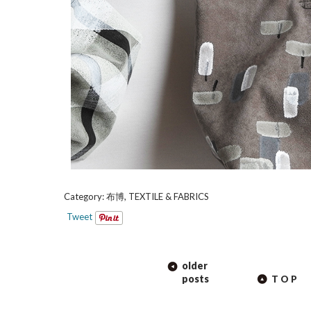
Category:
布博
,
TEXTILE & FABRICS
Tweet
POST
older
NAVIGATION
posts
TOP