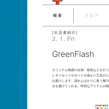
SKIP
概要
ブログ
TO
CONTENT
[出店者紹介]
2. 1. Fri
GreenFlash
オリジナル雑貨の企画・製造などを行うG
レターセットやカードを揃えた乙女のた
お届けします。溢れんばかりに集う魅力
せを届けてくれる、特別なアイテムが眠