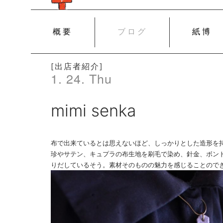
SKIP
概要
ブログ
紙博
TO
CONTENT
[出店者紹介]
1. 24. Thu
mimi senka
布で出来ているとは思えないほど、しっかりとした造形を持った
珍やサテン、キュプラの布生地を刷毛で染め、針金、ボン
りだしているそう。素材そのものの魅力を感じることので