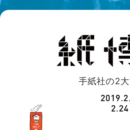
手紙社の2