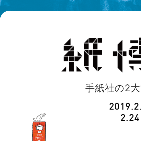
手紙社の2