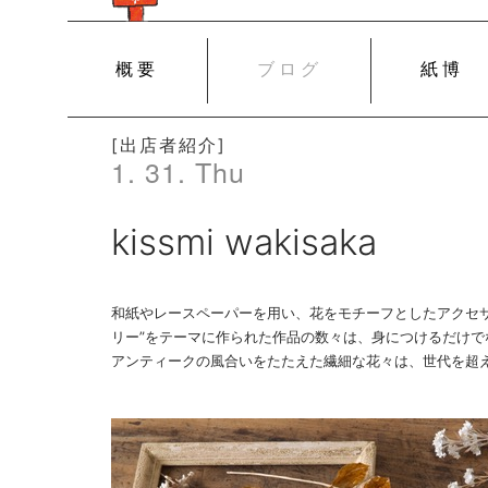
SKIP
概要
ブログ
紙博
TO
CONTENT
[出店者紹介]
1. 31. Thu
kissmi wakisaka
和紙やレースペーパーを用い、花をモチーフとしたアクセサリーを
リー”をテーマに作られた作品の数々は、身につけるだけ
アンティークの風合いをたたえた繊細な花々は、世代を超