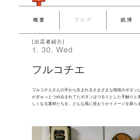
SKIP
概要
ブログ
紙博
TO
CONTENT
[出店者紹介]
1. 30. Wed
フルコチエ
フルコチエさんの手から生まれるさまざまな模様のボタン
がぎゅっとつめ込まれてたボタンはつるりとした手触りと
しくなる素材たちを、どんな風に使おうかイメージを膨ら