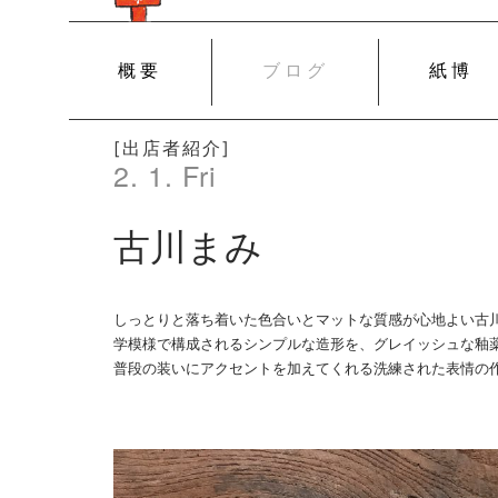
SKIP
概要
ブログ
紙博
TO
CONTENT
[出店者紹介]
2. 1. Fri
古川まみ
しっとりと落ち着いた色合いとマットな質感が心地よい古
学模様で構成されるシンプルな造形を、グレイッシュな釉
普段の装いにアクセントを加えてくれる洗練された表情の