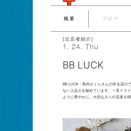
SKIP
概要
ブログ
TO
CONTENT
[出店者紹介]
1. 24. Thu
BB LUCK
BB LUCK・長内さくらさんの作る花
ない上品さを秘めています。一見ドライ
ように華やかに。大切な人への花束をBB