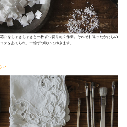
花弁をちょきちょきと一枚ずつ切りぬく作業。それそれ違ったかたちの
コテをあてられ、一輪ずつ咲いてゆきます。
さい