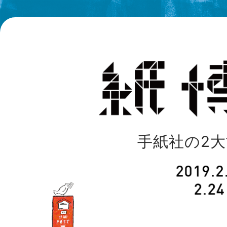
手紙社の2