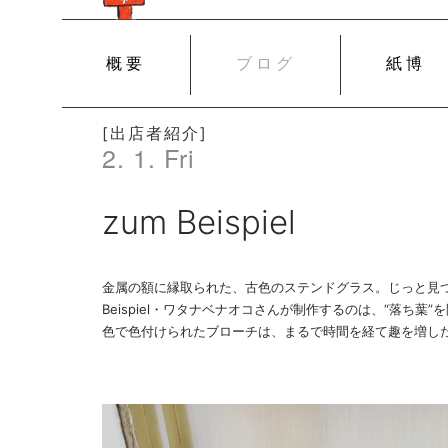
SKIP
概要
ブログ
紙博
TO
CONTENT
[出店者紹介]
2. 1. Fri
zum Beispiel
金属の額に縁取られた、古色のステンドグラス。じっと見つ
Beispiel・ワタナベナオコさんが制作するのは、“落ち
色で色付けられたブローチは、まるで時間を経て趣を増し