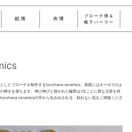
ブローチ博＆
紙博
布博
靴下パーラー
mics
たブローチを制作するtocohana ceramics。表面にはオーロラのよ
の輝きを放ちます。伸び伸びと描かれた輪郭は1点ことに異なる形を持
cohana ceramicsの手から生み出される、枯れない花をご堪能くださ