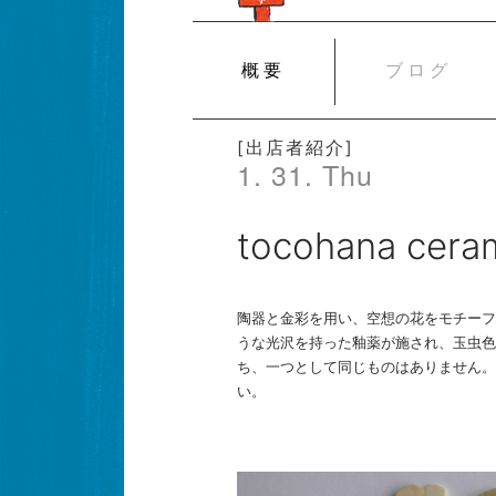
SKIP
概要
ブログ
TO
CONTENT
[出店者紹介]
1. 31. Thu
tocohana cera
陶器と金彩を用い、空想の花をモチーフとし
うな光沢を持った釉薬が施され、玉虫色
ち、一つとして同じものはありません。to
い。