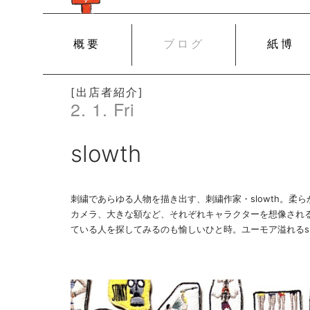
SKIP
概要
ブログ
紙博
TO
CONTENT
[出店者紹介]
2. 1. Fri
slowth
刺繍であらゆる人物を描き出す、刺繍作家・slowth。柔
カメラ、大きな額など、それぞれキャラクターを想像され
ている人を探してみるのも愉しいひと時。ユーモア溢れるsl