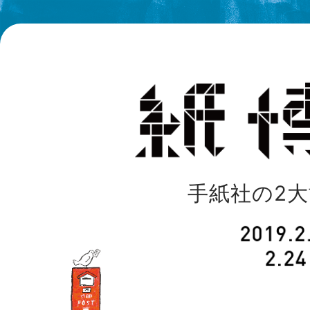
手紙社の2