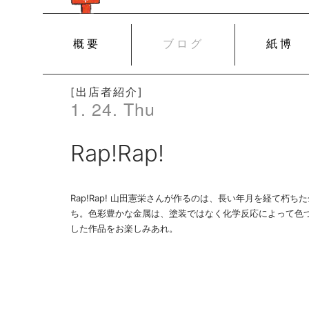
SKIP
概要
ブログ
紙博
TO
CONTENT
[出店者紹介]
1. 24. Thu
Rap!Rap!
Rap!Rap! 山田憲栄さんが作るのは、長い年月を経て朽
ち。色彩豊かな金属は、塗装ではなく化学反応によって色
した作品をお楽しみあれ。