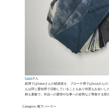
hase
さん
紙博ではhaseさんの紙雑貨を、ブローチ博ではlucaさんの
んは同じ愛知県で活動していることもあり何度もお会いし
柄も素敵で。作品への愛情や仕事への姿勢など尊敬する部
Category:
靴下パーラー