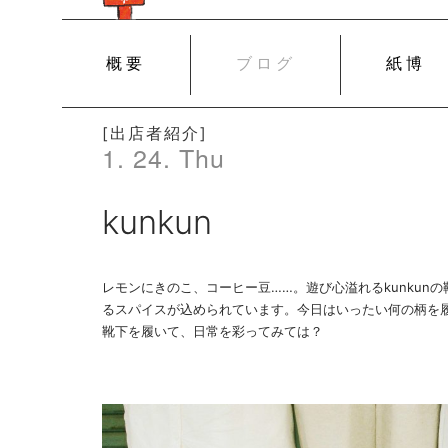
SKIP
概要
ブログ
紙博
TO
CONTENT
[出店者紹介]
1. 24. Thu
kunkun
レモンにきのこ、コーヒー豆……。遊び心溢れるkunkun
るスパイスが込められています。今日はいったい何の柄を履
靴下を履いて、日常を彩ってみては？