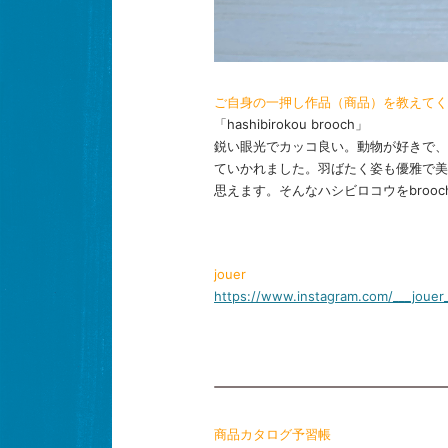
ご自身の一押し作品（商品）を教えてく
「hashibirokou brooch」
鋭い眼光でカッコ良い。動物が好きで、
ていかれました。羽ばたく姿も優雅で美
思えます。そんなハシビロコウをbroo
jouer
https://www.instagram.com/___jouer_
商品カタログ予習帳