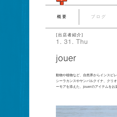
SKIP
概要
ブログ
TO
CONTENT
[出店者紹介]
1. 31. Thu
jouer
動物や植物など、自然界からインスピレ
シーラカンスやヤンバルクイナ、クリオ
ーモアを添えた、jouerのアイテムを