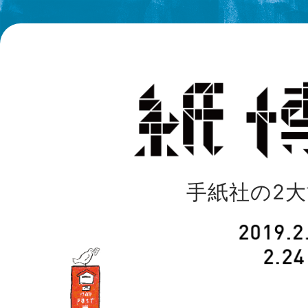
手紙社の2