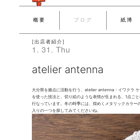
SKIP
概要
ブログ
紙博
TO
CONTENT
[出店者紹介]
1. 31. Thu
atelier antenna
大分県を拠点に活動を行う、atelier antenna・イワ
を使った技法と、切り絵のような表情が生まれる、1点ごと
行なっています。冬の時季には、煌めくメタリックカラー
入りの一つを探してみてくださいね。