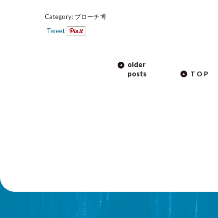
Category:
ブローチ博
Tweet
POST
older
NAVIGATION
posts
TOP